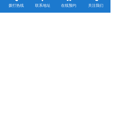
评论
拨打热线
联系地址
在线预约
关注我们
佳木斯鸿森集团 
Jiamusi Hongsen Group 
联系电话：  
鸿森 建筑 工程 公司：王经理 
15663051222
鸿森房地产开发公司：朱经理 
15214668910
鸿森商砼沥青汤原站：刘经理 
18644010111
鸿森商砼沥青鹤立站：魏经理 
13045448999
鸿森 环保 科 技公司：魏经理 
13045448999
海之歌牧业有限公司：伊经理 
13329445234
鸿鹤 中药 有限 公司：崔经理 
16646448177
康  泰  颐  养  中  心：孔经理 
13069928881
及享 池典 商务 水汇：孔经理 
13069928881
物业 管理 有限 公司：赵经理 
18845425452
邮箱： jmshsjt131991@qq.com
通讯地址：黑龙江省佳木斯市汤原县幸福家园