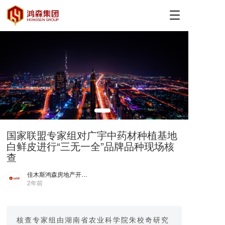
T
o
g
g
l
e
n
a
v
i
g
a
国家联盟专家组对广宇中药材种植基地
t
白鲜皮进行“三无一全”品牌品种现场核
i
查
o
n
佳木斯鸿森房地产开发有限公司
2年前
核查专家组由湖南省农业科学院朱校奇研究