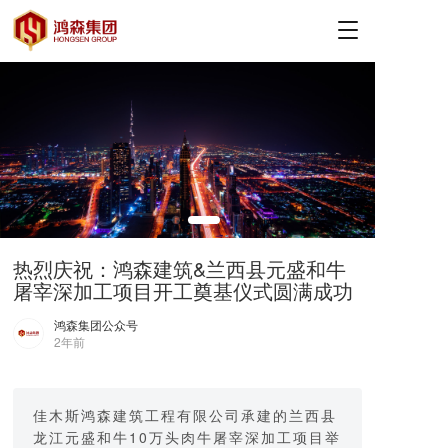
T
o
g
g
l
e
n
a
v
i
g
a
热烈庆祝：鸿森建筑&兰西县元盛和牛
t
屠宰深加工项目开工奠基仪式圆满成功
i
o
鸿森集团公众号
n
2年前
佳木斯鸿森建筑工程有限公司承建的兰西县
龙江元盛和牛10万头肉牛屠宰深加工项目举